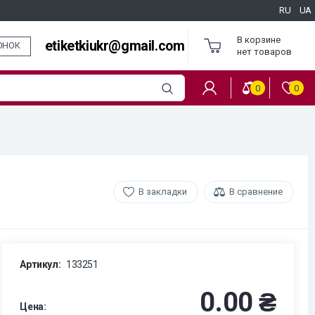
RU
UA
В корзине
etiketkiukr@gmail.com
ОНОК
нет товаров
0
0
В закладки
В сравнение
Артикул:
133251
0.00 ₴
Цена: