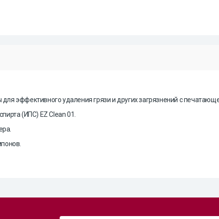
ля эффективного удаления грязи и других загрязнений с печатающе
ирта (ИПС) EZ Clean 01.
ера.
мпонов.