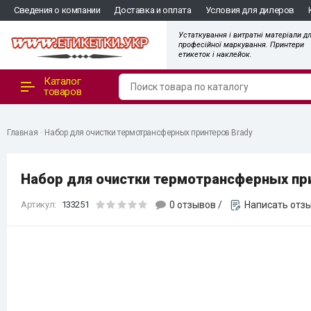
"
Сведения о компании
Доставка и оплата
Условия для дилеров
Устаткування і витратні матеріали д
професійної маркування. Принтери
етикеток і наклейок.
Каталог
товаров
Главная
Набор для очистки термотрансферных принтеров Brady
Набор для очистки термотрансферных пр
Артикул:
133251
0 отзывов
/
Написать отз