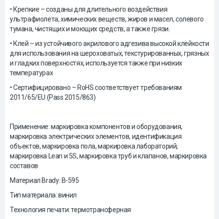
• Крепкие – созданы для длительного воздействия
ультрафиолета, химических веществ, жиров и масел, солевого
тумана, чистящих и моющих средств, а также грязи.
• Клей – из устойчивого акрилового адгезива высокой клейкости
для использования на шероховатых, текстурированных, грязных
и гладких поверхностях, используется также при низких
температурах
• Сертифицировано – RoHS соответствует требованиям
2011/65/EU (Pass 2015/863)
Применение: маркировка компонентов и оборудования,
маркировка электрических элементов, идентификация
объектов, маркировка пола, маркировка лабораторий,
маркировка Lean и 5S, маркировка труб и клапанов, маркировка
составов
Материал Brady: B-595
Тип материала: винил
Технология печати: термотрансферная