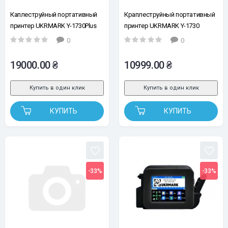
Каплеструйный портативный
Краплеструйный портативный
принтер UKRMARK Y-1730Plus
принтер UKRMARK Y-1730
12.7мм, в комплекте картридж
12.7мм (без кейса, без сенсора,
0
0
типа А и сенсор для
без картриджа)
автоматической печати
19000.00 ₴
10999.00 ₴
Купить в один клик
Купить в один клик
КУПИТЬ
КУПИТЬ
-33%
-33%