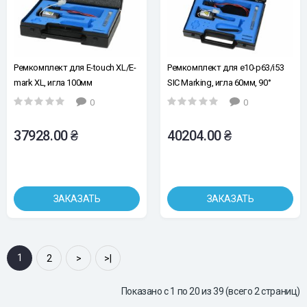
Ремкомплект для E-touch XL/E-
Ремкомплект для e10-p63/i53
mark XL, игла 100мм
SIC Marking, игла 60мм, 90°
0
0
37928.00 ₴
40204.00 ₴
ЗАКАЗАТЬ
ЗАКАЗАТЬ
1
2
>
>|
Показано с 1 по 20 из 39 (всего 2 страниц)