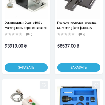
Ось вращения D для e10 Sic
Позиционирующая накладка
Marking, кроме прочерчивания
SIC Merking (для фиксации
бирок и деталей)
0
0
93919.00 ₴
58537.00 ₴
ЗАКАЗАТЬ
ЗАКАЗАТЬ