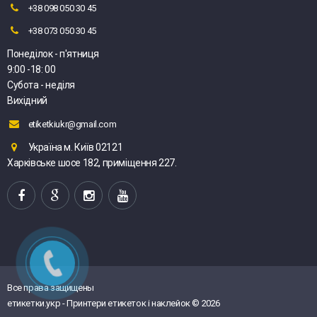
+38 098 050 30 45
+38 073 050 30 45
Понеділок - п'ятниця
9:00 -18: 00
Субота - неділя
Вихідний
etiketkiukr@gmail.com
Україна м. Київ 02121
Харківське шосе 182, приміщення 227.
Все права защищены
етикетки.укр - Принтери етикеток і наклейок © 2026