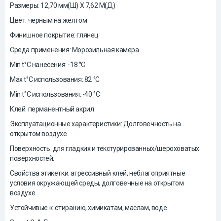
Размеры:
12,70
мм(Ш) X 7,62 М(Д)
Цвет: черным на
желтом
Финишное покрытие: глянец
Среда применения: Морозильная камера
Min t°C нанесения: -18 °C
Max t°C использования: 82 °C
Min t°C использования: -40 °C
Клей: перманентный акрил
Эксплуатационные характеристики: Долговечность на
открытом воздухе
Поверхность: для гладких и текстурированных/шероховатых
поверхностей.
Свойства этикетки: агрессивный клей, неблагоприятные
условия окружающей среды, долговечные на открытом
воздухе.
Устойчивые к: стиранию, химикатам, маслам, воде