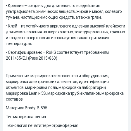
• Крепкие – созданы для длительного воздействия
ультрафиолета, химических веществ, жиров и масел, солевого
тумана, чистящих и моющих средств, а также грязи.
• Клей – из устойчивого акрилового адгезива высокой клейкости
для использования на шероховатых, текстурированных, грязных
и гладких поверхностях, используется также при низких
температурах
• Сертифицировано – RoHS соответствует требованиям
2011/65/EU (Pass 2015/863)
Применение: маркировка компонентов и оборудования,
маркировка электрических элементов, идентификация
объектов, маркировка пола, маркировка лабораторий,
маркировка Lean и 5S, маркировка труб и клапанов, маркировка
составов
Материал Brady: B-595
Тип материала: винил
Технология печати: термотрансферная