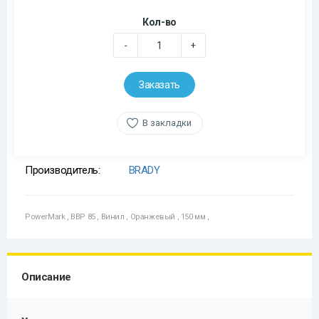
Кол-во
-
+
Заказать
В закладки
Производитель:
BRADY
PowerMark
,
BBP 85
,
Винил
,
Оранжевый
,
150 мм
,
Описание