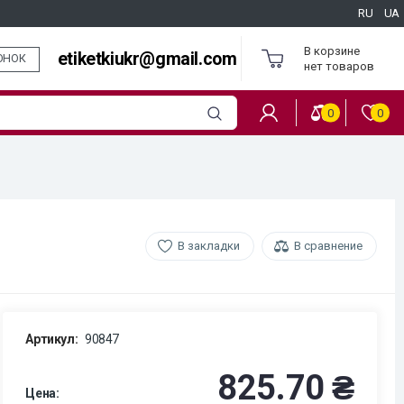
RU
UA
В корзине
etiketkiukr@gmail.com
ОНОК
нет товаров
0
0
В закладки
В сравнение
Артикул:
90847
825.70 ₴
Цена: