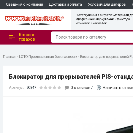
"
Сведения о компании
Доставка и оплата
Условия для дилеров
Устаткування і витратні матеріали д
професійної маркування. Принтери
етикеток і наклейок.
Каталог
товаров
Главная
LOTO Промышленная безопасность
Блокиратор для прерывателей PI
Блокиратор для прерывателей PIS-станд
Артикул:
90847
0 отзывов
/
Написать отзы