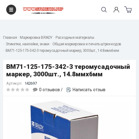
"
Главная
Маркировка BRADY
Расходные материалы
Этикетки, наклейки, знаки
Общая маркировка и печать штрих-кодов
BM71-125-175-342-3 теромусадочный маркер, 3000шт., 14.8ммх6мм
BM71-125-175-342-3 теромусадочный
маркер, 3000шт., 14.8ммх6мм
Артикул:
142697
0 отзывов
/
Написать отзыв