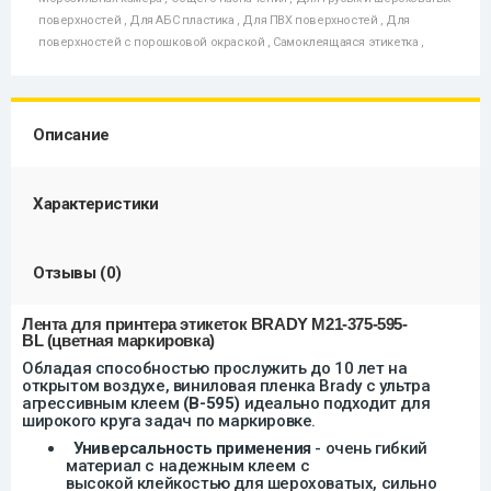
поверхностей
,
Для АБС пластика
,
Для ПВХ поверхностей
,
Для
поверхностей с порошковой окраской
,
Самоклеящаяся этикетка
,
Описание
Характеристики
Отзывы (0)
Лента для принтера этикеток BRADY M21-375-595
-
BL
(цветная маркировка)
Обладая способностью прослужить до 10 лет на
открытом воздухе, виниловая пленка Brady с ультра
агрессивным клеем
(B-595)
идеально подходит для
широкого круга задач
по маркировке
.
Универсальность применения
- очень гибкий
материал с
надежным
клеем с
высокой
клей
костью для шероховатых, сильно