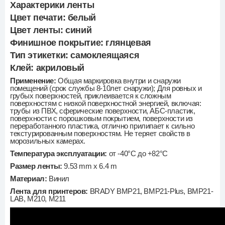
Характерики ленты
Цвет печати:
белый
Цвет ленты:
синий
Финишное покрытие:
глянцевая
Тип этикетки:
самоклеящаяся
Клей:
акриловый
Применение:
Общая маркировка внутри и снаружи
помещений (срок службы 8-10лет снаружи); Для ровных и
грубых поверхностей, приклеивается к сложным
поверхностям с низкой поверхностной энергией, включая:
трубы из ПВХ, сферические поверхности, АБС-пластик,
поверхности с порошковым покрытием, поверхности из
переработанного пластика, отлично прилипает к сильно
текстурированным поверхностям. Не теряет свойств в
морозильных камерах.
Температура эксплуатации:
от -40°C до +82°C
Размер ленты:
9.53 mm х 6.4 m
Материал:
Винил
Лента для принтеров:
BRADY BMP21, BMP21-Plus, BMP21-
LAB, М210, М211