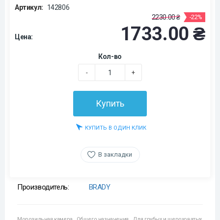
Артикул:
142806
2230.00 ₴
-22%
1733.00 ₴
Цена:
Кол-во
-
+
Купить
КУПИТЬ В ОДИН КЛИК
В закладки
Производитель:
BRADY
Морозильная камера
,
Общего назначения
,
Для грубых и шероховатых