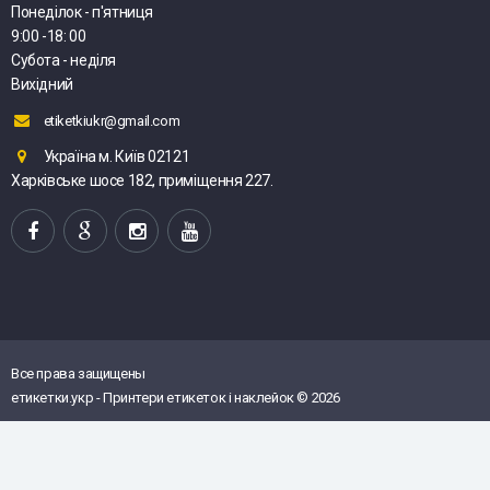
Понеділок - п'ятниця
9:00 -18: 00
Субота - неділя
Вихідний
etiketkiukr@gmail.com
Україна м. Київ 02121
Харківське шосе 182, приміщення 227.
Все права защищены
етикетки.укр - Принтери етикеток і наклейок © 2026