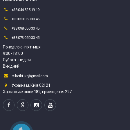
+38 044 525 19 19
+38 050 050 30 45
+38 098 050 30 45
+38 073 050 30 45
Понеділок - п'ятниця
9:00 -18: 00
Субота - неділя
Вихідний
etiketkiukr@gmail.com
Україна м. Київ 02121
Харківське шосе 182, приміщення 227.