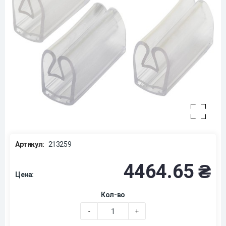
Артикул:
213259
4464.65 ₴
Цена:
Кол-во
-
+