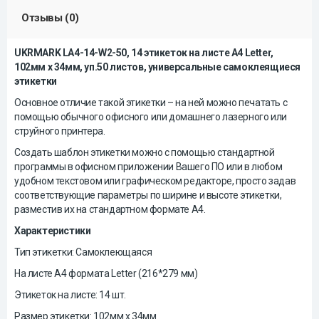
Отзывы (0)
UKRMARK LA4-14-W2-50, 14 этикеток на листе А4 Letter,
102мм х 34мм, уп.50 листов, универсальные самоклеящиеся
этикетки
Основное отличие такой этикетки – на ней можно печатать с
помощью обычного офисного или домашнего лазерного или
струйного принтера.
Создать шаблон этикетки можно с помощью стандартной
программы в офисном приложении Вашего ПО или в любом
удобном текстовом или графическом редакторе, просто задав
соответствующие параметры по ширине и высоте этикетки,
разместив их на стандартном формате А4.
Характеристики
Тип этикетки: Самоклеющаяся
На листе А4 формата Letter (216*279 мм)
Этикеток на листе
: 14 шт.
Размер этикетки: 102мм х 34мм