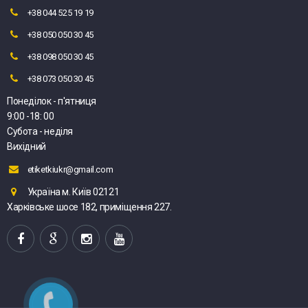
+38 044 525 19 19
+38 050 050 30 45
+38 098 050 30 45
+38 073 050 30 45
Понеділок - п'ятниця
9:00 -18: 00
Субота - неділя
Вихідний
etiketkiukr@gmail.com
Україна м. Київ 02121
Харківське шосе 182, приміщення 227.