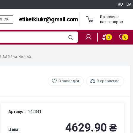
RU
UA
В корзине
etiketkiukr@gmail.com
ОНОК
нет товаров
0
0
5.4х15.24м. Черный.
В закладки
В сравнение
Артикул:
142341
4629.90 ₴
Цена: