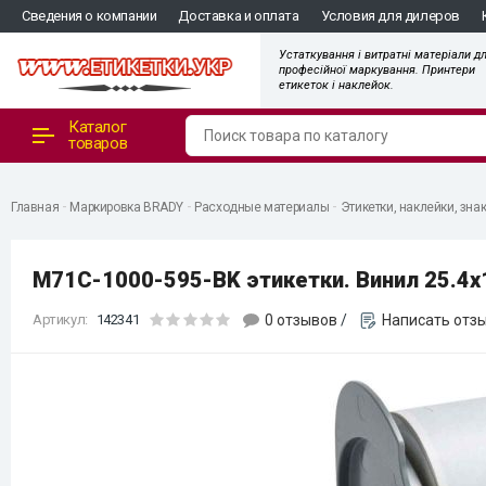
"
Сведения о компании
Доставка и оплата
Условия для дилеров
Устаткування і витратні матеріали д
професійної маркування. Принтери
етикеток і наклейок.
Каталог
товаров
Главная
Маркировка BRADY
Расходные материалы
Этикетки, наклейки, зна
M71C-1000-595-BK этикетки. Винил 25.4х
Артикул:
142341
0 отзывов
/
Написать отз