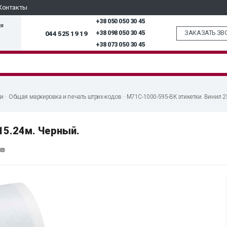
Контакты
+38 050 050 30 45
ля
ЗАКАЗАТЬ ЗВ
044 525 19 19
+38 098 050 30 45
+38 073 050 30 45
ки
Общая маркировка и печать штрих-кодов
M71C-1000-595-BK этикетки. Винил 2
15.24м. Черный.
ыв