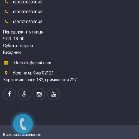
+38 050 050 30 45
+38 098 050 30 45
+38 073 050 30 45
Понеділок - п'ятниця
9:00 -18: 00
Субота - неділя
Вихідний
etiketkiukr@gmail.com
Україна м. Київ 02121
Харківське шосе 182, приміщення 227.
Все права защищены