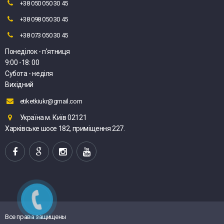
+38 050 050 30 45
+38 098 050 30 45
+38 073 050 30 45
Понеділок - п'ятниця
9:00 -18: 00
Субота - неділя
Вихідний
etiketkiukr@gmail.com
Україна м. Київ 02121
Харківське шосе 182, приміщення 227.
Все права защищены