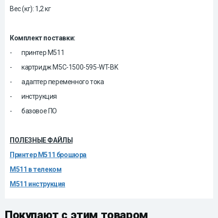
Вес (кг): 1,2 кг
Комплект поставки:
-
принтер M511
-
картридж M5C-1500-595-WT-BK
-
адаптер переменного тока
-
инструкция
-
базовое ПО
ПОЛЕЗНЫЕ ФАЙЛЫ
Принтер М511 брошюра
М511 в телеком
М511 инструкция
Покупают с этим товаром