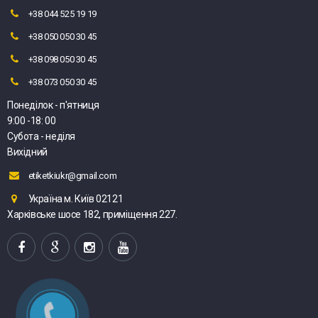
+38 044 525 19 19
+38 050 050 30 45
+38 098 050 30 45
+38 073 050 30 45
Понеділок - п'ятниця
9:00 -18: 00
Субота - неділя
Вихідний
etiketkiukr@gmail.com
Україна м. Київ 02121
Харківське шосе 182, приміщення 227.