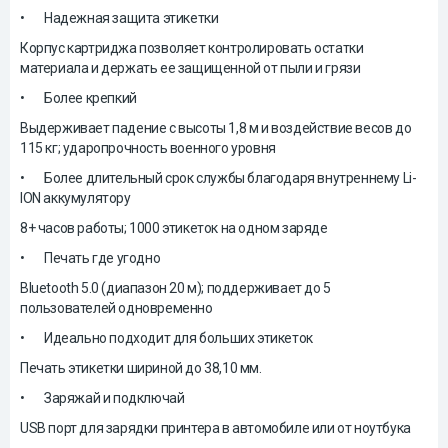
•
Надежная защита этикетки
Корпус картриджа позволяет контролировать остатки
материала и держать ее защищенной от пыли и грязи
•
Более крепкий
Выдерживает падение с высоты 1,8 м и воздействие весов до
115 кг; ударопрочность военного уровня
•
Более длительный срок службы благодаря внутреннему Li-
ION аккумулятору
8+ часов работы; 1000 этикеток на одном заряде
•
Печать где угодно
Bluetooth 5.0 (диапазон 20 м); поддерживает до 5
пользователей одновременно
•
Идеально подходит для больших этикеток
Печать этикетки шириной до 38,10 мм.
•
Заряжай и подключай
USB порт для зарядки принтера в автомобиле или от ноутбука