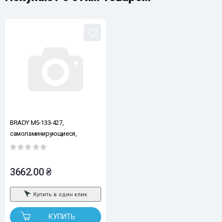
BRADY M5-133-427,
самоламинирующиеся,
вырубные, для Ø2,7-5,1мм, 140
шт, черным на белом, лента
для принтеров этикеток BRADY
3662.00 ₴
M510 BMP51 BMP53 M511
Купить в один клик
КУПИТЬ