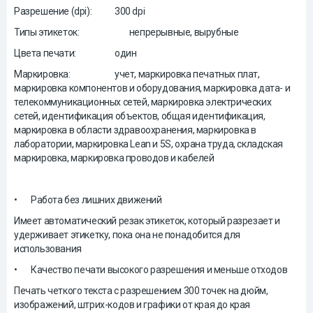
Разрешение (dpi):
300 dpi
Типы этикеток:
непрерывные, вырубные
Цвета печати:
один
Маркировка:
учет, маркировка печатных плат,
маркировка компонентов и оборудования, маркировка дата- и
телекоммуникационных сетей, маркировка электрических
сетей, идентификация объектов, общая идентификация,
маркировка в области здравоохранения, маркировка в
лаборатории, маркировка Lean и 5S, охрана труда, складская
маркировка, маркировка проводов и кабелей
•
Работа без лишних движений
Имеет автоматический резак этикеток, который разрезает и
удерживает этикетку, пока она не понадобится для
использования
•
Качество печати высокого разрешения и меньше отходов
Печать четкого текста с разрешением 300 точек на дюйм,
изображений, штрих-кодов и графики от края до края