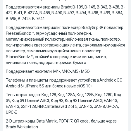
Поддерживаются материалы Brady: B-109, B-145, B-342, B-428, B-
432, B-41, B-427 A, B-488, B-490, B-492, B-494, B-498, B-499, B-584,
B-595, B-7425, B-7641
Поддерживаются материалы: полиэстер BradyGrip ®, полиэстер
FreezerBondz ™, термоусадочный полиолефин,
металлизированный полиэстер, нейлоновая ткань, полиэстер,
полипропилен, светоотражающая лента, самоламинирующийся
полиэстер, самоламинирующийся винил, полиэстер
StainerBondz ™, стойкий к повреждениям винил, винил,
виниловая ткань, водорастворимая бумага
Поддерживает носители: M4-, M4C-, M5-, M5C-
Телефоны и планшеты: поддерживает устройства Android с ОС
Android 6+, iPhone 5S или более новые с iOS 10+
Типы штрих-кодов: Код 128, Код 128A, Код 128B, Код 128C, Код
39, Код 39 Полный ASCII, Код 93, Код 93 Полный ASCII, EAN-13,
EAN-13, GS1-128, HIBC, Interleaved 2 of 5, JAN-13, JAN-8, UPC-A,
UPC-E
2-D штрих-коды: Data Matrix , PDF417, QR code , больше через
Brady Workstation