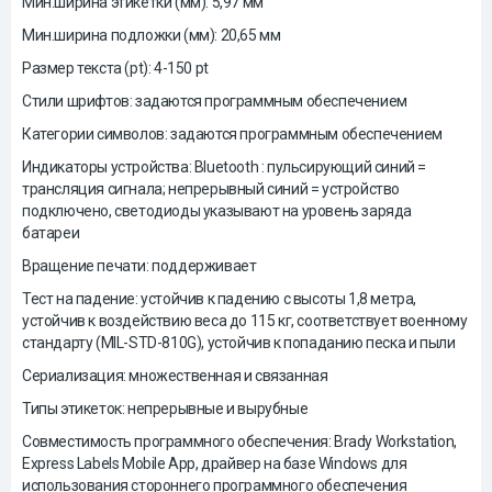
Мин.ширина этикетки (мм): 5,97 мм
Мин.ширина подложки (мм): 20,65 мм
Размер текста (pt): 4-150 pt
Стили шрифтов: задаются программным обеспечением
Категории символов: задаются программным обеспечением
Индикаторы устройства: Bluetooth : пульсирующий синий =
трансляция сигнала; непрерывный синий = устройство
подключено, светодиоды указывают на уровень заряда
батареи
Вращение печати: поддерживает
Тест на падение: устойчив к падению с высоты 1,8 метра,
устойчив к воздействию веса до 115 кг, соответствует военному
стандарту (MIL-STD-810G), устойчив к попаданию песка и пыли
Сериализация: множественная и связанная
Типы этикеток: непрерывные и вырубные
Совместимость программного обеспечения: Brady Workstation,
Express Labels Mobile App, драйвер на базе Windows для
использования стороннего программного обеспечения