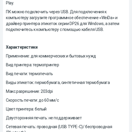
Play.
ПК можно подключить через USB. Для подключения к
компьютеру загрузите программное обеспечение «WeiDa» и
драйвер принтера этикеток серии DP26 для Windows, а затем
подключитесь к компьютеру с помощью кабеля USB.
Характеристики
Применение: для коммерческих и бытовых нужд
Вид принтера: термопринтер
Вид печати: термопечать
Виды этикеток: nермобумага, синтетичная термобумага
Макс.разрешение: 203dpi
Скорость печати: до 60 мм/с
Цвет принтера: белый
Двусторонняя печать: не поддерживает
Сетевая печать: проводная (USB TYPE-C)/ беспроводная