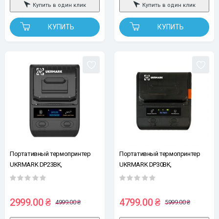
Купить в один клик
Купить в один клик
КУПИТЬ
КУПИТЬ
Портативный термопринтер
Портативный термопринтер
UKRMARK DP23BK,
UKRMARK DP30BK,
USB/Bluetooth, рулоны 15-58
USB/Bluetooth, рулоны 20-75
мм, для чеков/этикеток,
мм, для чеков/этикеток,
черный. Печать на термобумаге
черный. Печать на термобумаге
2999.00 ₴
4799.00 ₴
4999.00 ₴
5999.00 ₴
и полимерных этикетках.
и полимерных этикетках