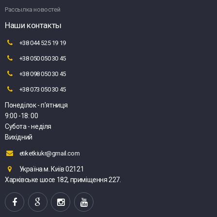
Рассылка новостей
Наши контакты
+38 044 525 19 19
+38 050 050 30 45
+38 098 050 30 45
+38 073 050 30 45
Понеділок - п'ятниця
9:00 -18: 00
Субота - неділя
Вихідний
etiketkiukr@gmail.com
Україна м. Київ 02121
Харківське шосе 182, приміщення 227.