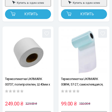
Купить в один клик
Купить в один клик
КУПИТЬ
КУПИТЬ
Термоэтикетки UKRMARK
Термоэтикетка UKRMARK
00737, полипропилен, Ш:40мм х
00894, 57-27, самоклеящаяся,
В:30мм, рул: 200эт, белые
Ш:57мм длина рулона 2,9м,
белая, термобумага,
непрерывная лента
249.00 ₴
99.00 ₴
329.00 ₴
150.00 ₴