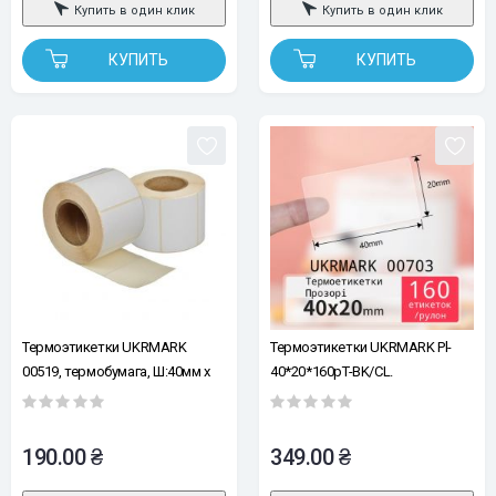
Купить в один клик
Купить в один клик
КУПИТЬ
КУПИТЬ
Термоэтикетки UKRMARK
Термоэтикетки UKRMARK Pl-
00519, термобумага, Ш:40мм х
40*20*160pT-BK/CL.
В:25мм, рул.200шт, белые,
полипропилен, Ш:40мм х
матовые
В:20мм, рул:160эт. Прозрачные
190.00 ₴
349.00 ₴