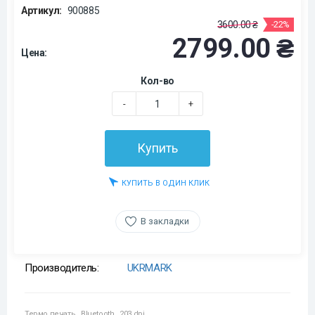
Артикул:
900885
3600.00 ₴
-22%
2799.00 ₴
Цена:
Кол-во
-
+
Купить
КУПИТЬ В ОДИН КЛИК
В закладки
Производитель:
UKRMARK
Термо печать
,
Bluetooth
,
203 dpi
,