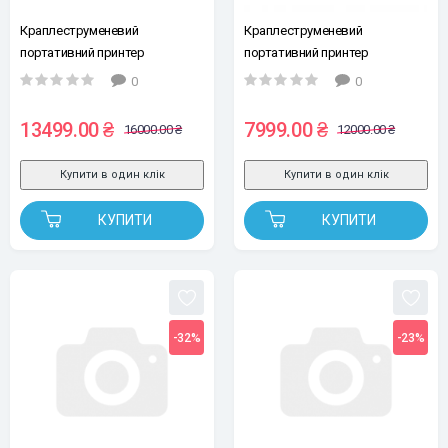
Краплеструменевий
Краплеструменевий
портативний принтер
портативний принтер
UKRMARK H-254. 25.4 мм (без
UKRMARK Y-01, 12,7мм,
0
0
картриджу, без сенсору)
мультимовний, без картриджу,
без сенсору
13499.00 ₴
7999.00 ₴
16000.00 ₴
12000.00 ₴
Купити в один клік
Купити в один клік
КУПИТИ
КУПИТИ
-32%
-23%