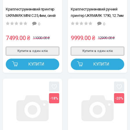
Краплеструменевий принтер
Краплеструменевий ручний
UKRMARK MINI C 25,4мм, синій
принтер UKRMARK 1790, 12.7мм
(без картриджу), для
0
0
маленьких, великих і круглих
поверхонь
7499.00 ₴
9999.00 ₴
11000.00 ₴
12999.00 ₴
Купити в один клік
Купити в один клік
КУПИТИ
КУПИТИ
-18%
-20%