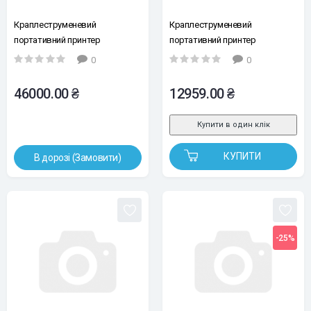
Краплеструменевий
Краплеструменевий
портативний принтер
портативний принтер
UKRMARK D-730, висота друку
UKRMARK Y-1730 12.7мм (без
0
0
2-101,6 мм (без картриджів)
картриджу, без сенсору)
46000.00 ₴
12959.00 ₴
Купити в один клік
КУПИТИ
В дорозі (Замовити)
-25%