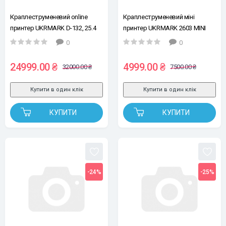
Краплеструменевий online
Краплеструменевий міні
принтер UKRMARK D-132, 25.4
принтер UKRMARK 2603 MINI
мм (з сенсором, без
12,7мм, червоний
0
0
картриджу)
24999.00 ₴
4999.00 ₴
32000.00 ₴
7500.00 ₴
Купити в один клік
Купити в один клік
КУПИТИ
КУПИТИ
-24%
-25%