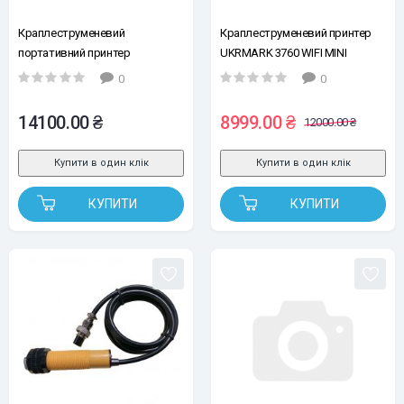
Краплеструменевий
Краплеструменевий принтер
портативний принтер
UKRMARK 3760 WIFI MINI
UKRMARK Y-1730Sens 12.7мм, в
12,7мм, синій
0
0
комплекті сенсор для
автоматичного друку
14100.00 ₴
8999.00 ₴
12000.00 ₴
Купити в один клік
Купити в один клік
КУПИТИ
КУПИТИ