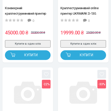
Конвеєрний
Краплеструменевий online
краплеструменевий принтер
принтер UKRMARK D-130.
UKRMARK DM-127. 12.7мм (з
12.7мм (з сенсором, без
0
0
сенсором, без картриджу)
картриджу)
45000.00 ₴
19999.00 ₴
55000.00 ₴
25000.00 ₴
Купити в один клік
Купити в один клік
КУПИТИ
КУПИТИ
-22%
-33%