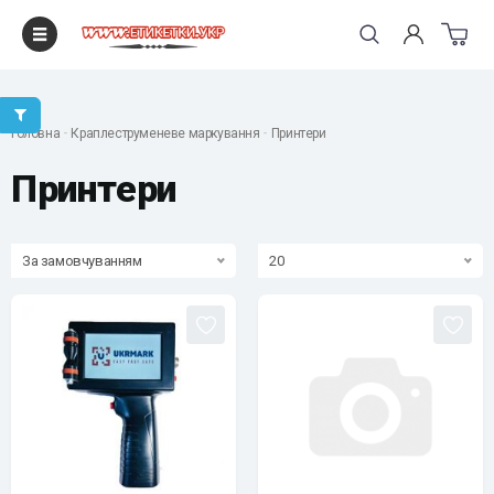
"
Головна
Краплеструменеве маркування
Принтери
Принтери
За замовчуванням
20