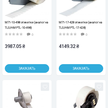
M71-10-498 этикетки (аналог на
M71-17-428 этикетки (аналог на
TLS/HM PTL-10-498)
TLS/HM PTL-17-428)
Перемещаемая виниловая
Металлизированный
0
0
ткань 6.35х19.05
полиэстер для паспортных
табличек 25.4х12.7
3987.05 ₴
4149.32 ₴
ЗАКАЗАТЬ
ЗАКАЗАТЬ