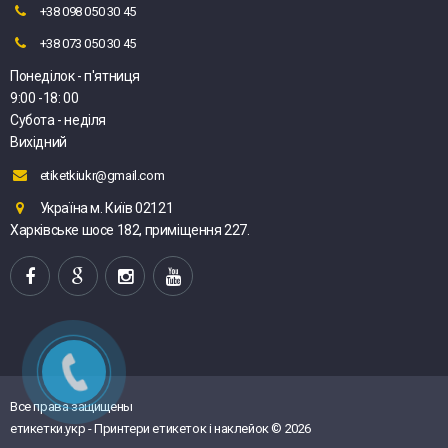
+38 098 050 30 45
+38 073 050 30 45
Понеділок - п'ятниця
9:00 -18: 00
Субота - неділя
Вихідний
etiketkiukr@gmail.com
Україна м. Київ 02121
Харківське шосе 182, приміщення 227.
Все права защищены
етикетки.укр - Принтери етикеток і наклейок © 2026