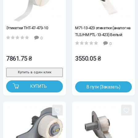
Этикетки THT-47-473-10
M71-13-423 этикетки (аналог на
TLS/HM PTL-13-423) Белый
0
полиэстер 22.86х6.35
0
7861.75 ₴
3550.05 ₴
Купить в один клик
КУПИТЬ
В пути (Заказать)