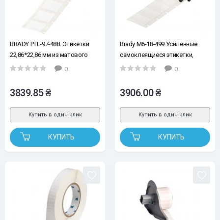
BRADY PTL-97-488. Этикетки
Brady M6-18-499 Усиленные
22,86*22,86 мм из матового
самоклеящиеся этикетки,
белого полиэстера 250 шт. Для
нейлон, 25,40 мм x 19,05 мм,
0
0
M611, BMP61, BMP71.
рул.250 шт, макс діаметр: 7,14
мм, белые, для принтеров
3839.85 ₴
3906.00 ₴
Brady M61, BMP71, M610, M611,
M710
Купить в один клик
Купить в один клик
КУПИТЬ
КУПИТЬ