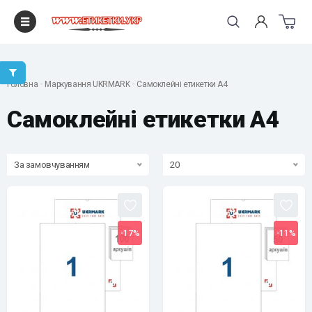
"
Головна
Маркування UKRMARK
Самоклейні етикетки А4
Самоклейні етикетки А4
За замовчуванням
20
-17%
-11%