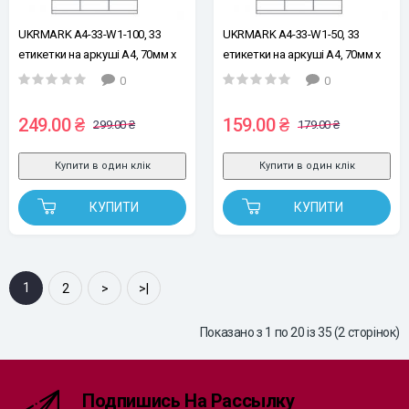
UKRMARK A4-33-W1-100, 33
UKRMARK A4-33-W1-50, 33
етикетки на аркуші А4, 70мм х
етикетки на аркуші А4, 70мм х
25,4мм, уп.100 арк, етикетки
25,4мм, уп.50 аркушів, етикетки
0
0
самоклейні
самоклейні
249.00 ₴
159.00 ₴
299.00 ₴
179.00 ₴
Купити в один клік
Купити в один клік
КУПИТИ
КУПИТИ
1
2
>
>|
Показано з 1 по 20 із 35 (2 сторінок)
Подпишись На Рассылку