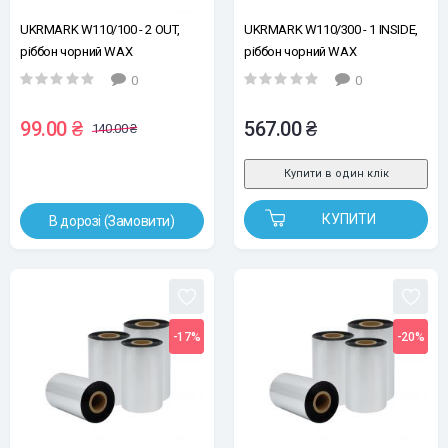
UKRMARK W110/100 - 2 OUT,
UKRMARK W110/300 - 1 INSIDE,
ріббон чорний WAX
ріббон чорний WAX
100mm*100m, намотка OUT, 2
110mm*300m, намотка INSIDE, 1
0
0
втулки з насічками 12,7мм / 0,5"
втулка з насічками 25,4мм / 1"
99.00 ₴
567.00 ₴
140.00 ₴
Купити в один клік
КУПИТИ
В дорозі (Замовити)
-17%
-20%