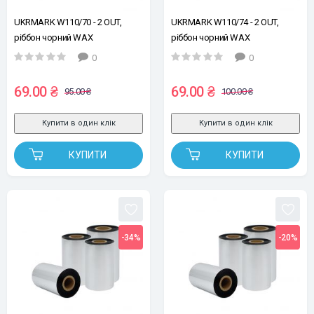
UKRMARK W110/70 - 2 OUT,
UKRMARK W110/74 - 2 OUT,
ріббон чорний WAX
ріббон чорний WAX
110mm*70m, намотка OUT, 2
100mm*74m, намотка OUT, 2
0
0
втулки з насічками 12,7мм / 0,5"
втулки з насічками 12,7мм / 0,5"
69.00 ₴
69.00 ₴
95.00 ₴
100.00 ₴
Купити в один клік
Купити в один клік
КУПИТИ
КУПИТИ
-34%
-20%