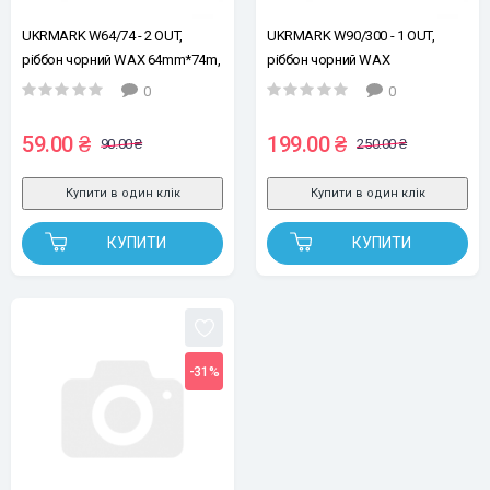
UKRMARK W64/74 - 2 OUT,
UKRMARK W90/300 - 1 OUT,
ріббон чорний WAX 64mm*74m,
ріббон чорний WAX
намотка OUT, 2 втулки з
90mm*300m, намотка OUT, 1
0
0
насічками 12,7мм / 0,5"
втулка з насічками 25,4мм / 1"
59.00 ₴
199.00 ₴
90.00 ₴
250.00 ₴
Купити в один клік
Купити в один клік
КУПИТИ
КУПИТИ
-31%