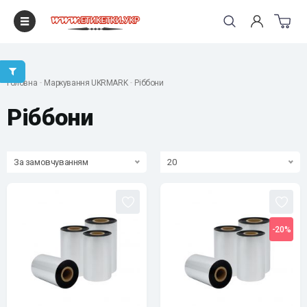
"
Головна
Маркування UKRMARK
Ріббони
Ріббони
За замовчуванням
20
-20%