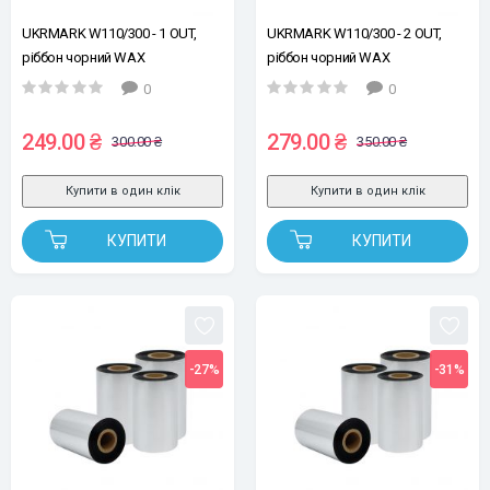
UKRMARK W110/300 - 1 OUT,
UKRMARK W110/300 - 2 OUT,
ріббон чорний WAX
ріббон чорний WAX
110mm*300m, намотка OUT, 1
110mm*300m, намотка OUT, 2
0
0
втулка з насічками 25,4мм / 1"
втулки з насічками 25,4мм / 1"
249.00 ₴
279.00 ₴
300.00 ₴
350.00 ₴
Купити в один клік
Купити в один клік
КУПИТИ
КУПИТИ
-27%
-31%