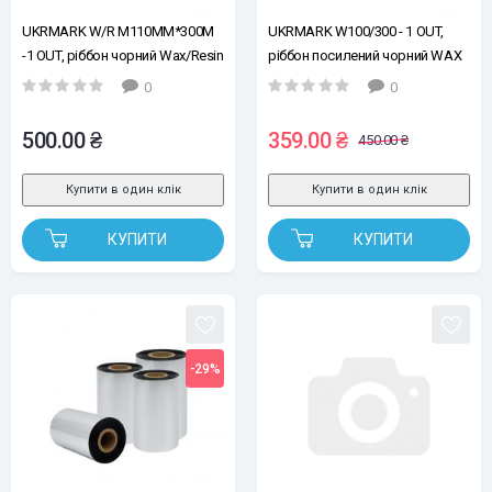
UKRMARK W/R M110MM*300M
UKRMARK W100/300 - 1 OUT,
-1 OUT, ріббон чорний Wax/Resin
ріббон посилений чорний WAX
M110mm*300m, намотка OUT, 1
100mm*300m, намотка OUT, 1
0
0
втулка з насічками 25,4мм / 1"
втулка з насічками 25,4мм / 1"
500.00 ₴
359.00 ₴
450.00 ₴
Купити в один клік
Купити в один клік
КУПИТИ
КУПИТИ
-29%