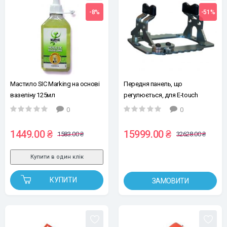
-8%
-51%
Мастило SIC Marking на основі
Передня панель, що
вазеліну 125мл
регулюється, для E-touch
0
0
1449.00 ₴
15999.00 ₴
1583.00 ₴
32628.00 ₴
Купити в один клік
КУПИТИ
ЗАМОВИТИ