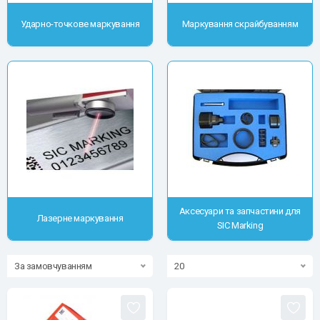
Ударно-точкове маркування
Маркування скрайбуванням
Аксесуари та запчастини для
Лазерне маркування
SIC Marking
За замовчуванням
20