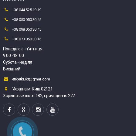
+38 044 525 19 19
+38 050 050 30 45
+38 098 050 30 45
+38 073 050 30 45
Понеділок - п'ятниця
9:00 -18: 00
Субота - неділя
Вихідний
etiketkiukr@gmail.com
Україна м. Київ 02121
Харківське шосе 182, приміщення 227.