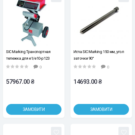
SIC Marking Транспортная
Игла SIC Marking 150 мм, угол
тележка для e1/e10-p123
заточки 90°
0
0
57967.00 ₴
14693.00 ₴
ЗАМОВИТИ
ЗАМОВИТИ