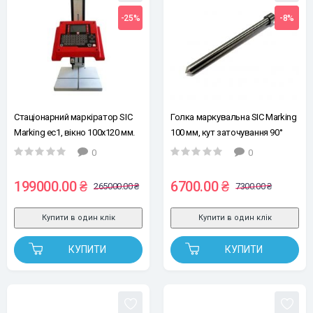
-25%
-8%
Стаціонарний маркіратор SIC
Голка маркувальна SIC Marking
Marking ec1, вікно 100x120 мм.
100 мм, кут заточування 90°
0
0
199000.00 ₴
6700.00 ₴
265000.00 ₴
7300.00 ₴
Купити в один клік
Купити в один клік
КУПИТИ
КУПИТИ