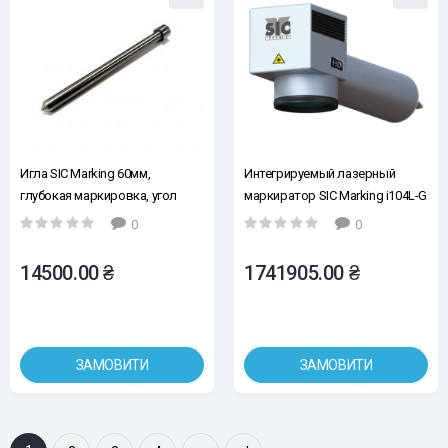
Игла SIC Marking 60мм,
Интегрируемый лазерный
глубокая маркировка, угол
маркиратор SIC Marking i104L-G
заточки 90°, d=6мм
, окно 100х100 мм, мощность 20
0
0
Вт.
14500.00 ₴
1741905.00 ₴
ЗАМОВИТИ
ЗАМОВИТИ