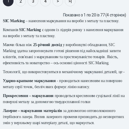
1
2
3
4
>
>|
Показано з 1 по 20 із 77 (4 сторінок)
SIC Marking
– нанесення маркування на вироби з металу та пластику.
Компанія
SIC Marking
є одним із лідерів ринку з нанесення маркування
на вироби з металу та пластику.
Маючи більш ніж
25-річний досвід
у виробництві обладнання, SIC
Marking здатна запропонувати готові рішення під найскладніші запити
клієнтів, пов'язані з маркуванням та простежуваністю товарів. Якість,
ефективність та новаторство – ось основні цінності SIC Marking.
Технології, що використовуються в механічному маркуванні деталей, це -
Ударно-крапкове маркування
- проводиться нанесенням на поверхню
металу серії точок, безліч яких формує лінію напису.
Прокреслення – маркування
проводиться кресленням суцільної лінії на
поверхні металу за допомогою твердосплавної голки
Лазерне – маркування матеріалів
за допомогою оптоволоконного
ітербієвого лазера. Вплив лазерного променя призводить до незворотних
змін у верхньому шарі матеріалу деталі, що маркується.