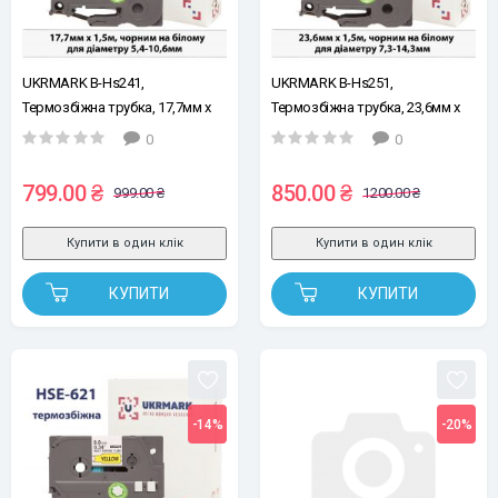
UKRMARK B-Hs241,
UKRMARK B-Hs251,
Термозбіжна трубка, 17,7мм х
Термозбіжна трубка, 23,6мм х
1,5м, чорним на білому, для
1,5м, чорним на білому, для
0
0
діаметру 5,4-10,6мм, стрічка
діаметру 7,3-14,3мм, стрічка
для принтерів етикеток сумісна
для принтерів етикеток сумісна
799.00 ₴
850.00 ₴
999.00 ₴
1200.00 ₴
з BROTHER HSe-241 (HSe241)
з BROTHER HSe-251 (HSe251)
Купити в один клік
Купити в один клік
КУПИТИ
КУПИТИ
-14%
-20%