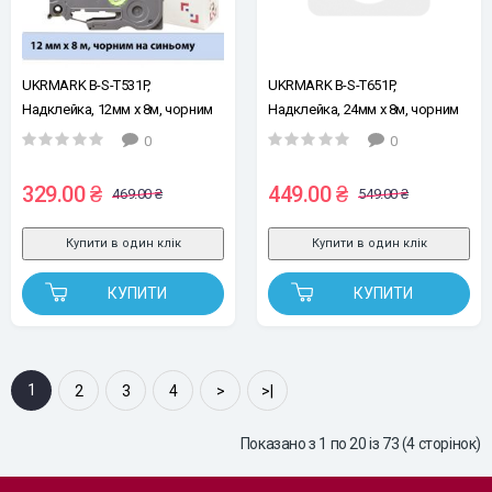
UKRMARK B-S-T531P,
UKRMARK B-S-T651P,
Надклейка, 12мм х 8м, чорним
Надклейка, 24мм х 8м, чорним
на синьому, стрічка для
на жовтому, стрічка для
0
0
принтерів етикеток сумісна з
принтерів етикеток сумісна з
BROTHER TZe-S531 (TZeS531)
BROTHER TZe-S651 (TZeS651)
329.00 ₴
449.00 ₴
469.00 ₴
549.00 ₴
Купити в один клік
Купити в один клік
КУПИТИ
КУПИТИ
1
2
3
4
>
>|
Показано з 1 по 20 із 73 (4 сторінок)