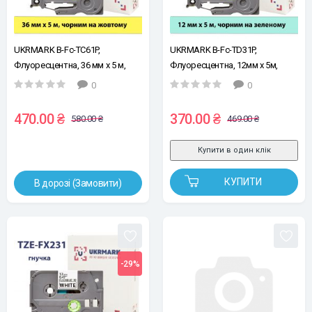
UKRMARK B-Fc-TC61P,
UKRMARK B-Fc-TD31P,
Флуоресцентна, 36 мм х 5 м,
Флуоресцентна, 12мм х 5м,
чорним на жовтому, стрічка
чорним на зеленому, стрічка
0
0
для принтерів етикеток сумісна
для принтерів етикеток сумісна
з BROTHER TZe-C61 (TZeС61)
з BROTHER TZe-D31 (TZeD31)
470.00 ₴
370.00 ₴
580.00 ₴
469.00 ₴
Купити в один клік
КУПИТИ
В дорозі (Замовити)
-29%