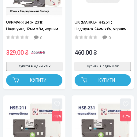
UKRMARK B-Fx-T231P,
UKRMARK B-Fx-T251P,
Надгнучка, 12мм х 8м, чорним
Надгнучка, 24мм х 8м, чорним
на білому, стрічка для
на білому, стрічка для
0
0
принтерів етикеток сумісна з
принтерів етикеток сумісна з
BROTHER TZe-FX231 (TZeFX231)
BROTHER TZe-FX251 (TZeFX251)
329.00 ₴
460.00 ₴
465.00 ₴
Купити в один клік
Купити в один клік
КУПИТИ
КУПИТИ
-13%
-17%