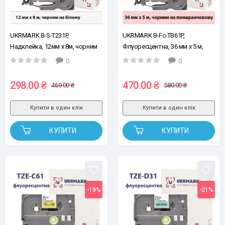
UKRMARK B-S-T231P,
UKRMARK B-Fc-TB61P,
Надклейка, 12мм х 8м, чорним
Флуоресцентна, 36 мм х 5 м,
на білому, стрічка для
чорним на помаранчовому,
0
0
принтерів етикеток сумісна з
стрічка для принтерів етикеток
BROTHER TZe-S231 (TZeS231)
сумісна з BROTHER TZe-B61
298.00 ₴
470.00 ₴
469.00 ₴
580.00 ₴
(TZeB61)
Купити в один клік
Купити в один клік
КУПИТИ
КУПИТИ
-19%
-21%