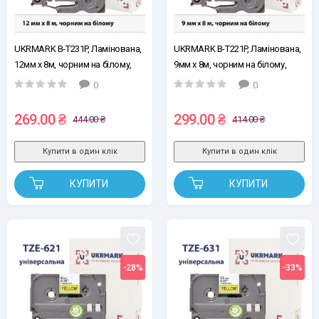
UKRMARK B-T231P, Ламінована,
UKRMARK B-T221P, Ламінована,
12мм х 8м, чорним на білому,
9мм х 8м, чорним на білому,
стрічка для принтерів етикеток
стрічка для принтера етикеток
0
0
сумісна з BROTHER TZe-231
сумісна з BROTHER TZe-221
(TZe231)
(TZe221)
269.00 ₴
299.00 ₴
444.00 ₴
414.00 ₴
Купити в один клік
Купити в один клік
КУПИТИ
КУПИТИ
-28%
-33%