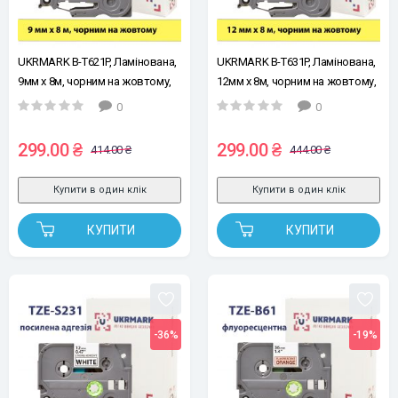
UKRMARK B-T621P, Ламінована,
UKRMARK B-T631P, Ламінована,
9мм х 8м, чорним на жовтому,
12мм х 8м, чорним на жовтому,
стрічка для принтера етикеток
стрічка для принтера етикеток
0
0
сумісна з BROTHER TZe-621
сумісна з BROTHER TZe-631
(TZe621)
(TZe631)
299.00 ₴
299.00 ₴
414.00 ₴
444.00 ₴
Купити в один клік
Купити в один клік
КУПИТИ
КУПИТИ
-36%
-19%