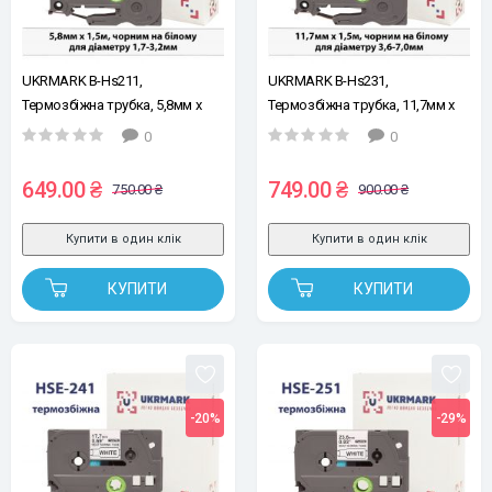
UKRMARK B-Hs211,
UKRMARK B-Hs231,
Термозбіжна трубка, 5,8мм х
Термозбіжна трубка, 11,7мм х
1,5м, чорним на білому, для
1,5м, чорним на білому, для
0
0
діаметру 1,7-3,2мм, стрічка для
діаметру 3,6-7,0мм, для
принтерів етикеток сумісна з
принтерів етикеток сумісна з
649.00 ₴
749.00 ₴
750.00 ₴
900.00 ₴
BROTHER HSe-211 (HSe211)
BROTHER HSe-231 (HSe231)
Купити в один клік
Купити в один клік
КУПИТИ
КУПИТИ
-20%
-29%