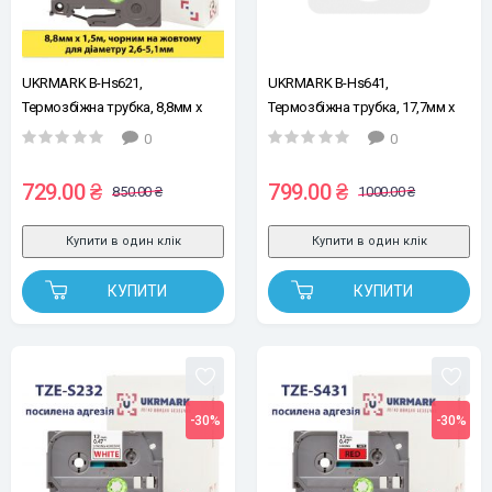
UKRMARK B-Hs621,
UKRMARK B-Hs641,
Термозбіжна трубка, 8,8мм х
Термозбіжна трубка, 17,7мм х
1,5м, чорним на жовтому, для
1,5м, чорним на жовтому, для
0
0
діаметрів 2,6-5,1мм, стрічка
діаметру 5,4-10,6 мм, стрічка
для принтерів етикеток сумісна
для принтерів етикеток сумісна
729.00 ₴
799.00 ₴
850.00 ₴
1000.00 ₴
з BROTHER HSe-621 (HSe621)
з BROTHER HSe-641 (HSe641)
Купити в один клік
Купити в один клік
КУПИТИ
КУПИТИ
-30%
-30%