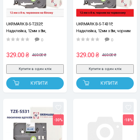
UKRMARK B-S-T232P,
UKRMARK B-S-T431P,
Надклейка, 12мм х 8м,
Надклейка, 12мм х 8м, чорним
червоним на білому, стрічка
на червоному, стрічка для
0
0
для принтерів етикеток сумісна
принтерів етикеток сумісна з
з BROTHER TZe-S232 (TZeS232)
BROTHER TZe-S431 (TZeS431)
329.00 ₴
329.00 ₴
469.00 ₴
469.00 ₴
Купити в один клік
Купити в один клік
КУПИТИ
КУПИТИ
-30%
-18%