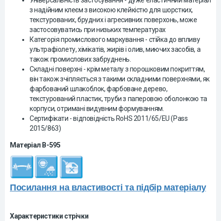
Універсальність застосування - дуже еластичний матеріал
з надійним клеєм з високою клейкістю для шорстких,
текстурованих, брудних і агресивних поверхонь, може
застосовуватись при низьких температурах
Категорія промислового маркування - стійка до впливу
ультрафіолету, хімікатів, жирів і олив, миючих засобів, а
також промислових забруднень.
Складні поверхні - крім металу з порошковим покриттям,
він також зчіпляється з такими складними поверхнями, як
фарбований шлакоблок, фарбоване дерево,
текстурований пластик, труби з паперовою оболонкою та
корпуси, отримані видувним формуванням.
Сертифікати - відповідність RoHS 2011/65/EU (Pass
2015/863)
Матеріал B-595
Посилання на властивості та підбір матеріалу
Характеристики стрічки