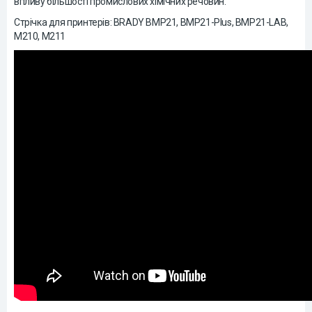
впливу більшості промислових хімічних речовин.
Стрічка для принтерів: BRADY BMP21, BMP21-Plus, BMP21-LAB,
М210, М211