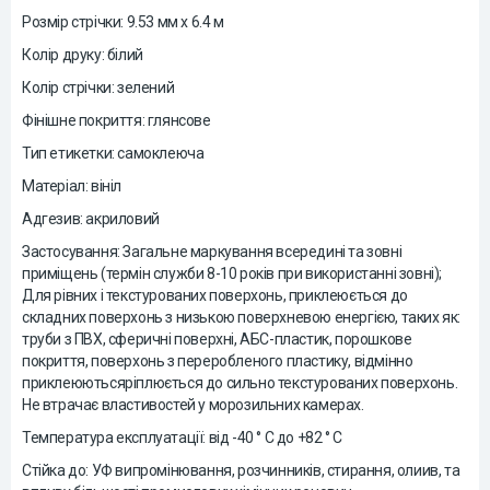
Розмір стрічки: 9.53 мм х 6.4 м
Колір друку: білий
Колір стрічки: зелений
Фінішне покриття: глянсове
Тип етикетки: самоклеюча
Матеріал: вініл
Адгезив: акриловий
Застосування: Загальне маркування всередині та зовні
приміщень (термін служби 8-10 років при використанні зовні);
Для рівних і текстурованих поверхонь, приклеюється до
складних поверхонь з низькою поверхневою енергією, таких як:
труби з ПВХ, сферичні поверхні, АБС-пластик, порошкове
покриття, поверхонь з переробленого пластику, відмінно
приклеюютьсяріплюється до сильно текстурованих поверхонь.
Не втрачає властивостей у морозильних камерах.
Температура експлуатації: від -40 ° C до +82 ° C
Стійка до: УФ випромінювання, розчинників, стирання, олиив, та