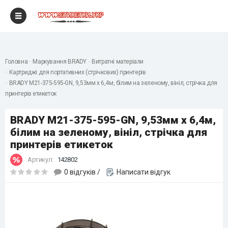
"
Головна
Маркування BRADY
Витратні матеріали
Картриджі для портативних (стрічкових) принтерів
BRADY M21-375-595-GN, 9,53мм х 6,4м, білим на зеленому, вініл, стрічка для
принтерів етикеток
BRADY M21-375-595-GN, 9,53мм х 6,4м,
білим на зеленому, вініл, стрічка для
принтерів етикеток
Артикул:
142802
0 відгуків
/
Написати відгук